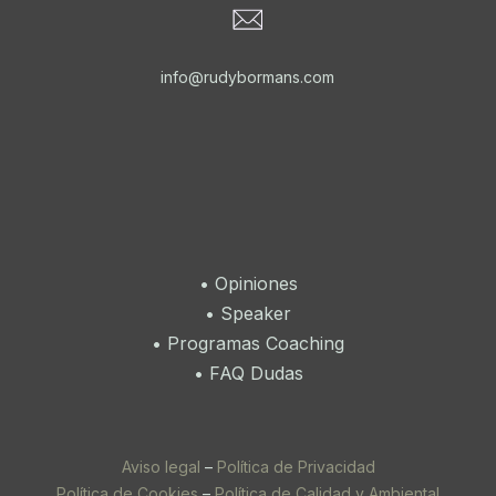
info@rudybormans.com
•
Opiniones
•
Speaker
•
Programas Coaching
•
FAQ Dudas
Aviso legal
–
Política de Privacidad
Política de Cookies
–
Política de Calidad y Ambiental