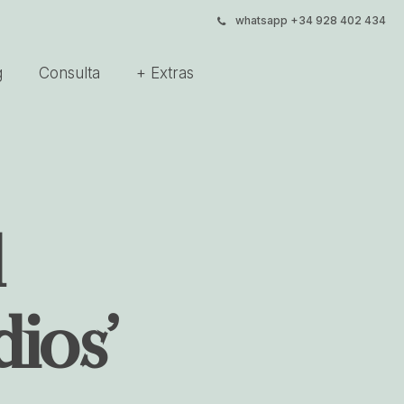
whatsapp +34 928 402 434
g
Consulta
+ Extras
d
ios’